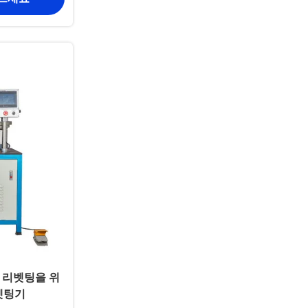
 리벳팅을 위
벳팅기