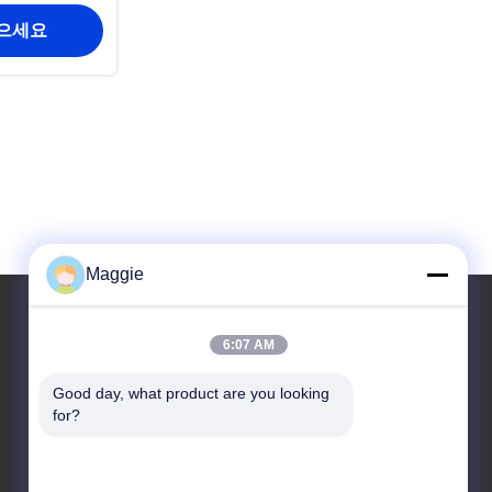
얻으세요
Maggie
6:07 AM
우리 주소
Good day, what product are you looking 
주소
for?
1402번 방, A6번 블록133광동광역시 포산시 장성구
지후아 서쪽 도로