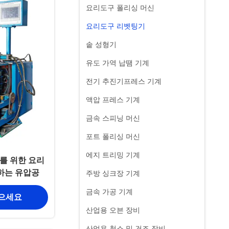
요리도구 폴리싱 머신
요리도구 리벳팅기
솥 성형기
유도 가역 납땜 기계
전기 추진기프레스 기계
액압 프레스 기계
금속 스피닝 머신
포트 폴리싱 머신
에지 트리밍 기계
를 위한 요리
하는 유압공
주방 싱크장 기계
금속 가공 기계
얻으세요
산업용 오븐 장비
산업용 청소 및 건조 장비