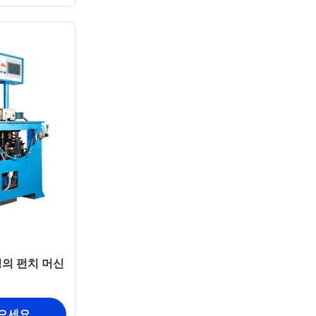
멍의 펀치 머신
얻으세요