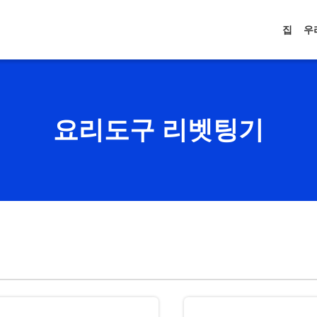
집
우
요리도구 리벳팅기