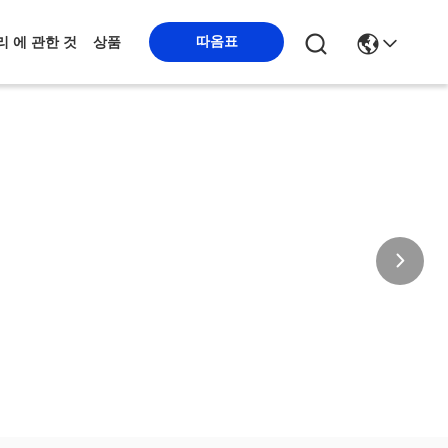
따옴표
리 에 관한 것
상품