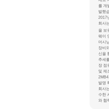
를 개
발했습
201
회사는
을 보
웨이 
머시닝
장비와
신을 
추세를
장 점
및 제
2MB
발명 
회사는
수한 
와 협