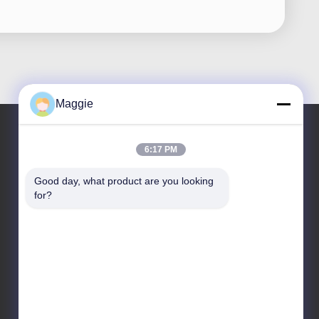
Maggie
6:17 PM
우리 주소
Good day, what product are you looking 
주소
for?
1402번 방, A6번 블록133광동광역시 포산시 장성구
지후아 서쪽 도로
전화
86-13342999029