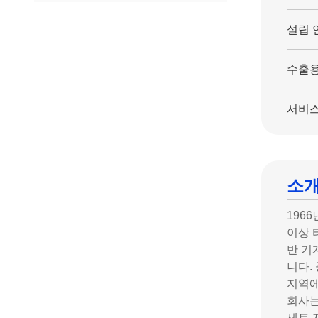
설립 
수출용
서비스
소
1966
이상 
반 기
니다.
지역에
회사는
세트 