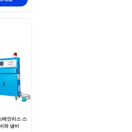
 스테인리스 스
냄비와 냄비