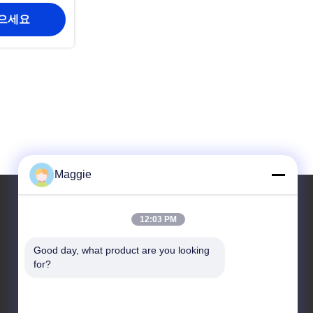
얻으세요
Maggie
12:03 PM
우리 주소
Good day, what product are you looking 
주소
for?
1402번 방, A6번 블록133광동광역시 포산시 장성구
지후아 서쪽 도로