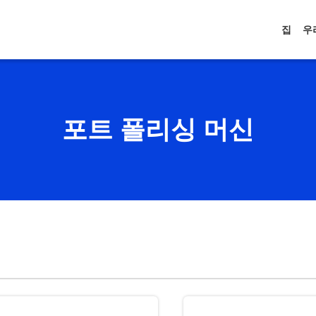
집
우
포트 폴리싱 머신