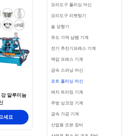
요리도구 폴리싱 머신
요리도구 리벳팅기
솥 성형기
유도 가역 납땜 기계
전기 추진기프레스 기계
액압 프레스 기계
금속 스피닝 머신
포트 폴리싱 머신
에지 트리밍 기계
 강 알루미늄
신
주방 싱크장 기계
금속 가공 기계
얻으세요
산업용 오븐 장비
산업용 청소 및 건조 장비