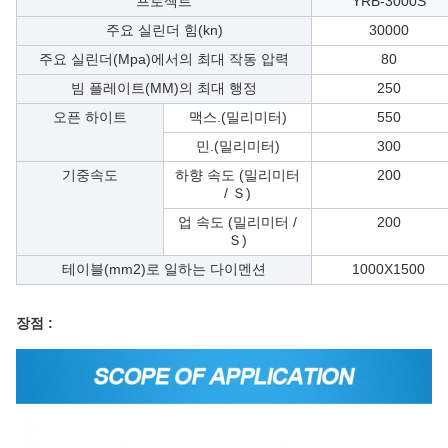
프로젝트
YRB-3000S
주요 실린더 힘(kn)
30000
주요 실린더(Mpa)에서의 최대 작동 압력
80
빔 플레이트(MM)의 최대 행정
250
오픈 하이트
맥스.(밀리미터)
550
민.(밀리미터)
300
기중속도
하향 속도 (밀리미터
200
/ Ｓ)
업 속도 (밀리미터 /
200
Ｓ)
테이블(mm2)로 일하는 다이멘션
1000X1500
장점 :